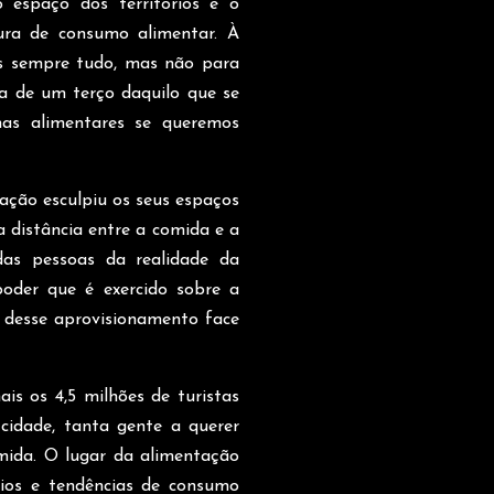
o espaço dos territórios e o
ura de consumo alimentar. À
os sempre tudo, mas não para
ca de um terço daquilo que se
as alimentares se queremos
ação esculpiu os seus espaços
a distância entre a comida e a
das pessoas da realidade da
poder que é exercido sobre a
e desse aprovisionamento face
is os 4,5 milhões de turistas
cidade, tanta gente a querer
mida. O lugar da alimentação
tios e tendências de consumo