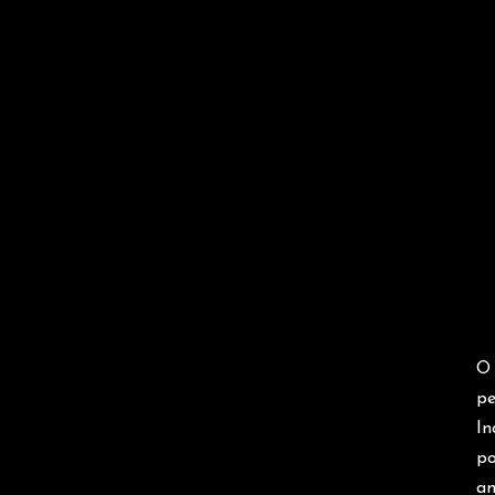
O 
pe
In
po
am