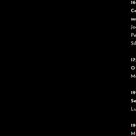
16
C
su
Jo
Pe
Sí
17
O 
Ma
19
S
Lu
19
M