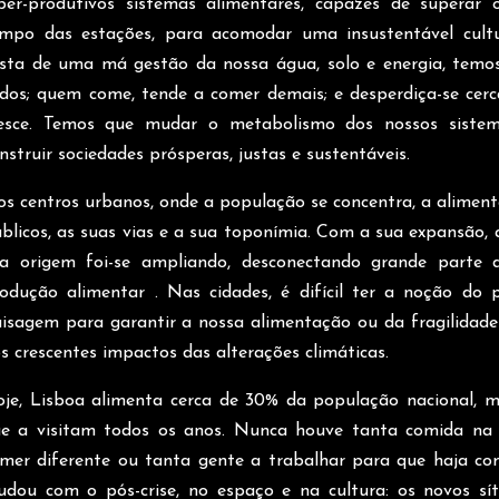
per-produtivos sistemas alimentares, capazes de superar 
mpo das estações, para acomodar uma insustentável cult
sta de uma má gestão da nossa água, solo e energia, tem
dos; quem come, tende a comer demais; e desperdiça-se cer
esce. Temos que mudar o metabolismo dos nossos sistem
nstruir sociedades prósperas, justas e sustentáveis.
s centros urbanos, onde a população se concentra, a aliment
blicos, as suas vias e a sua toponímia. Com a sua expansão, 
a origem foi-se ampliando, desconectando grande parte 
odução alimentar . Nas cidades, é difícil ter a noção do 
isagem para garantir a nossa alimentação ou da fragilidad
s crescentes impactos das alterações climáticas.
je, Lisboa alimenta cerca de 30% da população nacional, ma
e a visitam todos os anos. Nunca houve tanta comida na 
mer diferente ou tanta gente a trabalhar para que haja co
dou com o pós-crise, no espaço e na cultura: os novos sí