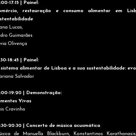
:00-17:15 | Painel:
omércio, restauração e consumo alimentar em Lisb
stentabilidade
ana Lucas,
dro Guimarães
lvia Olivença
:30-18:45 | Painel:
sistema alimentar de Lisboa e a sua sustentabilidade: e
riana Salvador
:00-19:20 | Demonstração:
ementes Vivas
is Cravinho
:30-20:30 | Concerto de música acusmática
úsica de Manuella Blackburn, Konstantinos Karathanasi