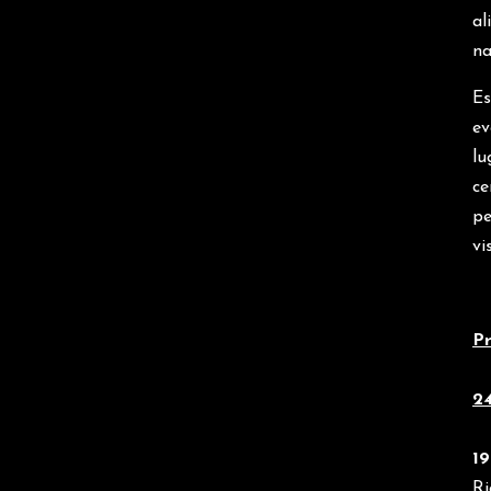
al
na
Es
ev
lu
ce
pe
vi
P
2
19
Ri