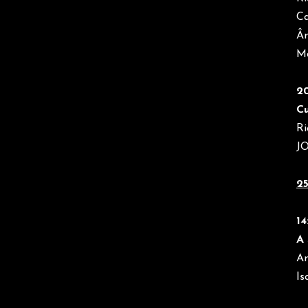
Ca
Ân
Ma
20
Cu
Ri
JO
2
14
A 
Am
Is