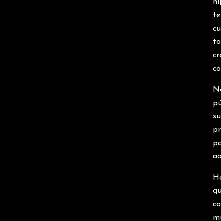
hí
te
cu
to
cr
co
No
pú
su
pr
pa
ao
Ho
qu
co
mu