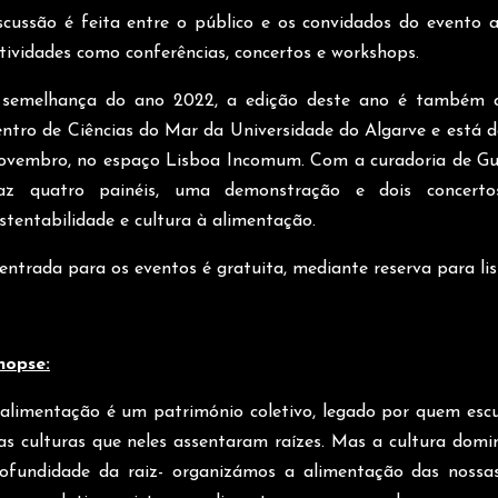
scussão é feita entre o público e os convidados do evento a
tividades como conferências, concertos e workshops.
 semelhança do ano 2022, a edição deste ano é também 
ntro de Ciências do Mar da Universidade do Algarve e está de
vembro, no espaço Lisboa Incomum. Com a curadoria de Gui
raz quatro painéis, uma demonstração e dois concer
stentabilidade e cultura à alimentação.
entrada para os eventos é gratuita, mediante reserva para
l
nopse:
alimentação é um património coletivo, legado por quem escul
as culturas que neles assentaram raízes. Mas a cultura dom
ofundidade da raiz- organizámos a alimentação das nossa