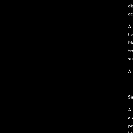
di
ac
À
Ce
No
t
su
A 
Si
A 
e 
pr