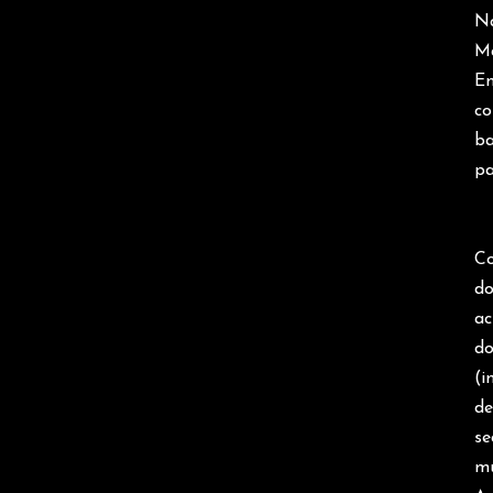
Na
Ma
E
c
ba
pa
Co
do
ac
d
(i
de
se
mu