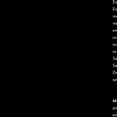
Es
E
ma
na
em
co
so
or
Sa
Sa
Do
se
M
pa
en