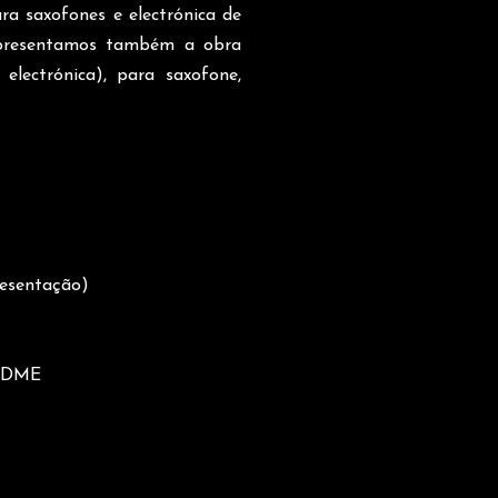
ra saxofones e electrónica de
, apresentamos também a obra
lectrónica), para saxofone,
resentação)
o DME