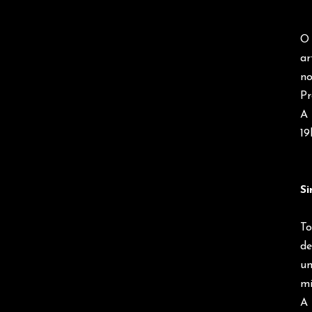
O 
ar
no
Pr
A 
19
Si
To
de
um
mi
A 