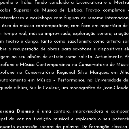
panha e Itália. Tendo concluído a Licenciatura e o Mest
scolas Superior de Música de Lisboa, Trovão completou
sterclasses e workshops com fugiras de renome internacion
 área da música contemporânea, com foco em repertório de 
 tempo real, música improvisada, exploração sonora, criação 
m teatro e dança, tanto como saxofonista como artista so
bre a recuperação de obras para saxofone e dispositivos ele
igem ao seu albúm de estreia como solista. Actualmente, Ph
xofone e Música Contemporânea no Conservatório de Músic
xofone no Conservatório Regional Silva Marques, em Alh
utoramento em Música – Performance, na Universidade de 
gundo albúm, Sur la Couleur, um monográfico de Jean-Claude 
ariana Dionísio
é uma cantora, improvisadora e composi
pel da voz na tradição musical e explorado o seu potencia
quanto expressão sonora da palavra. De formação clássica