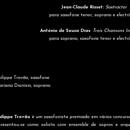
Jean-Claude Risset:
Saxtractor
para saxofone tenor, soprano e electr
António de Sousa Dias
:
Trois Chansons I
para soprano, saxofone tenor e electr
ilippe Trovão, saxofone
riana Dionísio, soprano
ilippe Trovão
é um saxofonista premiado em vários concursos
resentou-se como solista com ensemble de sopros e orque