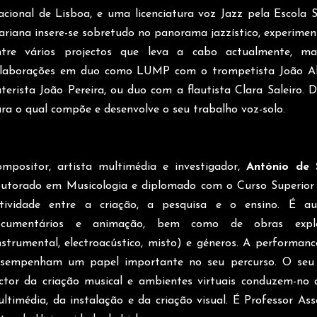
cional de Lisboa, e uma licenciatura voz Jazz pela Escola 
riana insere-se sobretudo no panorama jazzístico, experime
ntre vários projectos que leva a cabo actualmente, m
olaborações em duo como LUMP com o trompetista João 
terista João Pereira, ou duo com a flautista Clara Saleiro. 
ra o qual compõe e desenvolve o seu trabalho voz-solo.
mpositor, artista multimédia e investigador,
António de 
utorado em Musicologia e diplomado com o Curso Superior
tividade entre a criação, a pesquisa e o ensino. É au
ocumentários e animação, bem como de obras explo
nstrumental, electroacústico, misto) e géneros. A performa
sempenham um papel importante no seu percurso. O seu 
ctor da criação musical e ambientes virtuais conduzem-no
ltimédia, da instalação e da criação visual. É Professor As