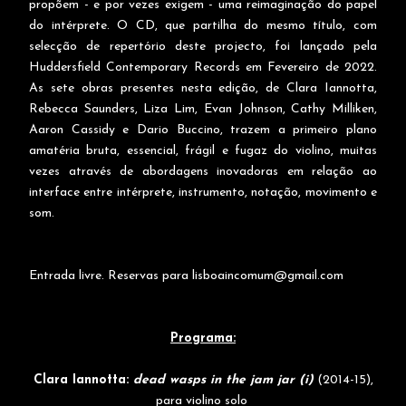
propõem - e por vezes exigem - uma reimaginação do papel
do intérprete. O CD, que partilha do mesmo título, com
selecção de repertório deste projecto, foi lançado pela
Huddersfield Contemporary Records em Fevereiro de 2022.
As sete obras presentes nesta edição, de Clara Iannotta,
Rebecca Saunders, Liza Lim, Evan Johnson, Cathy Milliken,
Aaron Cassidy e Dario Buccino, trazem a primeiro plano
amatéria bruta, essencial, frágil e fugaz do violino, muitas
vezes através de abordagens inovadoras em relação ao
interface entre intérprete, instrumento, notação, movimento e
som.
Entrada livre. Reservas para
lisboaincomum@gmail.com
Programa:
Clara Iannotta:
dead wasps in the jam jar (i)
(2014-15),
para violino solo