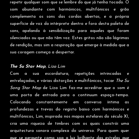
repetir qualquer som que se lembre do que já tenha tocado. O
som abundante com harmónicos, multifónicos e grão
complementa os sons das cordas abertas, e a própria
superfície de voz do intérprete dentro e fora desta paleta de
sons, apelando à sensibilização para aqueles que foram
silenciados ou que não têm voz. Estes gritos não são lágrimas
de rendição, mas sim a respiração que emerge à medida que a
sua coragem começa a despertar.
The Su Star Map
, Liza Lim
Com a sua escordatura, repetições intrincadas e
entrelaçadas, e várias distorções e multifónicos, tocar
The Su
Song Star Map
de Liza Lim faz-me acreditar que o som é
uma porta de entrada para o continuum espaço-tempo.
Colocando constantemente em conversa íntima as
profundezas e trevas do registo baixo com harmónicos e
multifónicos, Lim, inspirada nos mapas estelares do século XI,
cria uma riqueza de timbres com os quais constrói uma
arquitectura sonora complexa do universo. Para quem quer
que se pergunte como soa a luz brilhante das estrelas que