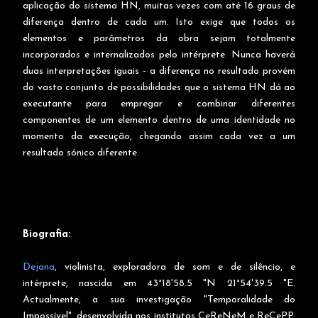
aplicação do sistema HN, muitas vezes com até 16 graus de
diferença dentro de cada um. Isto exige que todos os
elementos e parâmetros da obra sejam totalmente
incorporados e internalizados pelo intérprete. Nunca haverá
duas interpretações iguais - a diferença no resultado provém
do vasto conjunto de possibilidades que o sistema HN dá ao
executante para empregar e combinar diferentes
componentes de um elemento dentro de uma identidade no
momento da execução, chegando assim cada vez a um
resultado sónico diferente.
Biografia:
Dejana
, violinista, exploradora de som e de silêncio, e
intérprete, nascida em 43°18'58.5 "N 21°54'39.5 "E.
Actualmente, a sua investigação "Temporalidade do
Impossível", desenvolvida nos institutos CeReNeM e ReCePP,