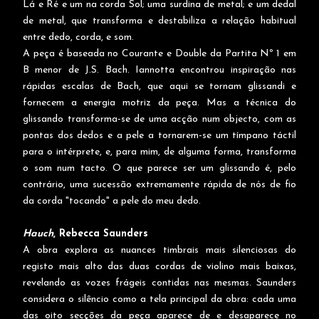
Lá e Ré e um na corda Sol; uma surdina de metal; e um dedal
de metal, que transforma e destabiliza a relação habitual
entre dedo, corda, e som.
A peça é baseada no Courante e Double da Partita Nº 1 em
B menor de J.S. Bach. Iannotta encontrou inspiração nas
rápidas escalas de Bach, que aqui se tornam glissandi e
fornecem a energia motriz da peça. Mas a técnica do
glissando transforma-se de uma acção num objecto, com as
pontas dos dedos e a pele a tornarem-se um tímpano táctil
para o intérprete, e, para mim, de alguma forma, transforma
o som num tacto. O que parece ser um glissando é, pelo
contrário, uma sucessão extremamente rápida de nós de fio
da corda "tocando" a pele do meu dedo.
Hauch
,
Rebecca Saunders
A obra explora as nuances timbrais mais silenciosas do
registo mais alto das duas cordas de violino mais baixas,
revelando as vozes frágeis contidas nas mesmas. Saunders
considera o silêncio como a tela principal da obra: cada uma
das oito secções da peça aparece de e desaparece no