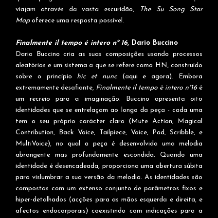
viajam através da vasta escuridão,
The Su Song Star
Map
oferece uma resposta possível.
Finalmente il tempo é intero nº 16
, Dario Buccino
Dario Buccino cria as suas composições usando processos
aleatórios e um sistema a que se refere como HN, construído
sobre o princípio
hic et nunc
(aqui e agora). Embora
extremamente desafiante,
Finalmente il tempo è intero n°16
é
um recreio para a imaginação. Buccino apresenta oito
identidades que se entrelaçam ao longo da peça - cada uma
tem o seu próprio carácter claro (Mute Action, Magical
Contribution, Back Voice, Tailpiece, Voice, Pad, Scribble, e
MultiVoice), no qual a peça é desenvolvida uma melodia
abrangente mas profundamente escondida. Quando uma
identidade é desencadeada, proporciona uma abertura súbita
para vislumbrar a sua versão da melodia. As identidades são
compostas com um extenso conjunto de parâmetros fixos e
hiper-detalhados (acções para as mãos esquerda e direita, e
afectos endocorporais) coexistindo com indicações para a